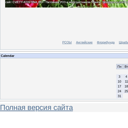
РОЗЫ
Английские
Флорибунда
Шраб
Calendar
Пн
Вт
3
4
10
11
17
18
24
25
31
Полная версия сайта