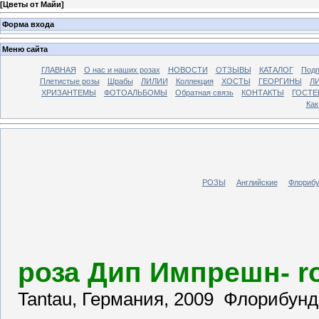
[
Цветы от Майи
]
Форма входа
Меню сайта
ГЛАВНАЯ
О нас и наших розах
НОВОСТИ
ОТЗЫВЫ
КАТАЛОГ
Подп
Плетистые розы
Шрабы
ЛИЛИИ
Коллекция
ХОСТЫ
ГЕОРГИНЫ
Л
ХРИЗАНТЕМЫ
ФОТОАЛЬБОМЫ
Обратная связь
КОНТАКТЫ
ГОСТЕВ
Как
РОЗЫ
Английские
Флорибу
роза Дип Импрешн- r
Tantau, Германия, 2009 Флорибунд